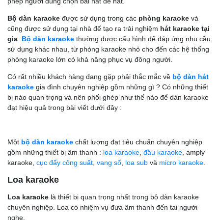
phép người dùng chọn bài hát để hát.
Bộ dàn karaoke
được sử dụng trong các
phòng karaoke
và
cũng được sử dụng tại nhà để tạo ra trải nghiệm
hát karaoke tại
gia
.
Bộ dàn karaoke
thường được cấu hình để đáp ứng nhu cầu
sử dụng khác nhau, từ phòng karaoke nhỏ cho đến các hệ thống
phòng karaoke lớn có khả năng phục vụ đông người.
Có rất nhiều khách hàng đang gặp phải thắc mắc về
bộ dàn hát
karaoke
gia đình chuyên nghiệp gồm những gì ? Có những thiết
bị nào quan trọng và nên phối ghép như thế nào để dàn karaoke
đạt hiệu quả trong bài viết dưới đây :
Một
bộ dàn karaoke
chất lượng đạt tiêu chuẩn chuyên nghiệp
gồm những thiết bị âm thanh :
loa karaoke
,
đầu karaoke
, amply
karaoke,
cục đẩy công suất
,
vang số
,
loa sub
và
micro karaoke
.
Loa karaoke
Loa karaoke
là thiết bị quan trọng nhất trong bộ dàn karaoke
chuyên nghiệp. Loa có nhiệm vụ đưa âm thanh đến tai người
nghe.