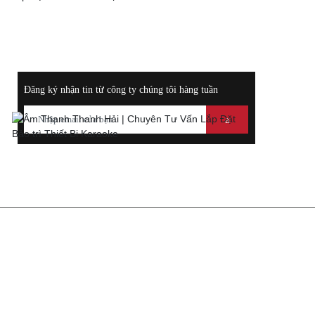
Thoại:
ĐĂNG KÝ NHẬN THÔNG TIN KHUYẾN MÃI
Đăng ký nhận tin từ công ty chúng tôi hàng tuần
THÔNG TIN LIÊN HỆ
ÂM THANH - THIẾT BỊ KARAOKE
THANH HẢI