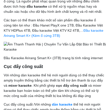
ổ cứng. Là nguồn phát nhạc quan trọng với những điều chỉnh
được tích hợp
đầu karaoke
có thể xử lý nguồn nhạc hay và
chuẩn xác hoặc cho dữ liệu hình ảnh chất lượng và rõ nét nhất.
Các bạn có thể tham khảo một số sản phẩm đầu karaoke ổ
cứng tiện lợi như : Đầu Hanet PlayX one 1TB, Đầu Karaoke Việt
KTV HDPlus 4TB, Đầu karaoke Việt KTV K2 4TB,…
Đầu karaoke
Arirang Smart K+ (Kèm ổ cứng 3TB)
Đầu Karaoke Arirang Smart K+ (3TB) trang bị tính năng internet
Cục đẩy công suất
Với những dàn karaoke thế hệ mới người dùng có thể thay chiếc
amply truyền thống bằng các thiết bị hỗ trợ âm thanh là cục đẩy
và
mixer karaoke
. Khi phối ghép
cục đẩy công suất
và mixer
karaoke bạn hoàn toàn có thể yên tâm khi chúng có thể xử lý
mức công suất của những thiết bị loa không đủ đáp ứng
Cục đẩy công suất /Với những
dàn karaoke
thế hệ mới người
dùng có thể thay chiếc amply truyền thống bằng các thiết bị hỗ