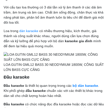
Với cấu tạo loa thường có 3 dải tần xử lý âm thanh ở các dải âm
trầm, âm trung và âm cao. Chất âm sống động, chân thực và khả
năng phát tán, phân bổ âm thanh luôn là tiêu chí để đánh giá một
đôi loa tốt.
Loa trong
dàn karaoke
có nhiều thương hiệu, kích thước, giá
thành và công suất khác nhau, người dùng cần lựa chọn đúng
đắn và kỹ lưỡng để phù hợp với bộ dàn
karaoke gia đình
mình
để đem lại hiệu quả mong muốn.
LOA GUTIN GML12 BASS 30 NEODYMIUM 1800W, CÔNG SUẤT
LỚN BASS CỰC CĂNG
Đầu karaoke
Đầu karaoke
là thiết bị quan trọng trong các
bộ dàn karaoke
.
Khi phối ghép
đầu karaoke
chuẩn xác với các thiết bị khác trong
dàn sẽ cho chất lượng hoàn hảo nhất.
Đầu karaoke
có chức năng đọc đĩa karaoke hoặc đọc các dữ liệu