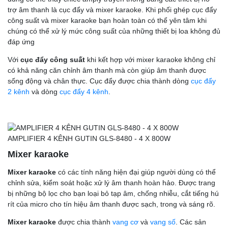
trợ âm thanh là cục đẩy và mixer karaoke. Khi phối ghép cục đẩy
công suất và mixer karaoke bạn hoàn toàn có thể yên tâm khi
chúng có thể xử lý mức công suất của những thiết bị loa không đủ
đáp ứng
Với
cục đẩy công suất
khi kết hợp với mixer karaoke không chỉ
có khả năng căn chỉnh âm thanh mà còn giúp âm thanh được
sống động và chân thực. Cục đẩy được chia thành dòng
cục đẩy
2 kênh
và dòng
cục đẩy 4 kênh
.
AMPLIFIER 4 KÊNH GUTIN GLS-8480 - 4 X 800W
Mixer karaoke
Mixer karaoke
có các tính năng hiện đại giúp người dùng có thể
chỉnh sửa, kiểm soát hoặc xử lý âm thanh hoàn hảo. Được trang
bị những bộ lọc cho bạn loại bỏ tạp âm, chống nhiễu, cắt tiếng hú
rít của micro cho tín hiệu âm thanh được sạch, trong và sáng rõ.
Mixer karaoke
được chia thành
vang cơ
và
vang số
. Các sản