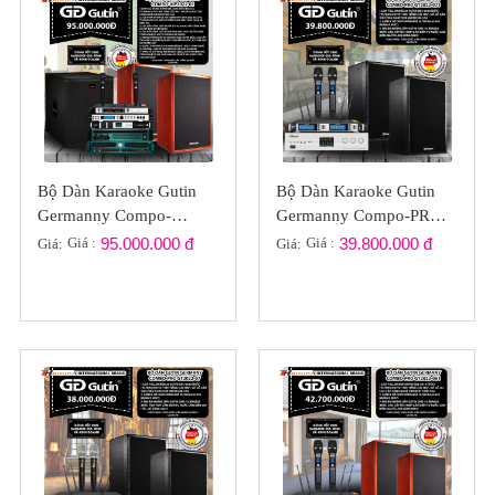
Bộ Dàn Karaoke Gutin
Bộ Dàn Karaoke Gutin
Germanny Compo-
Germanny Compo-PRO
VIP2022-01
GT2022-071
Giá :
95.000.000 đ
Giá :
39.800.000 đ
Giá:
Giá: