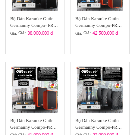
Bộ Dàn Karaoke Gutin
Bộ Dàn Karaoke Gutin
Germanny Compo- PRO
Germanny Compo-PRO
GT2022-07
GT2022-061
Giá :
38.000.000 đ
Giá :
42.500.000 đ
Giá:
Giá:
Bộ Dàn Karaoke Gutin
Bộ Dàn Karaoke Gutin
Germanny Compo-PRO
Germanny Compo-PRO
GT2022-S06
GT2022-051
Giá :
41.000.000 đ
Giá :
32.000.000 đ
Giá:
Giá: