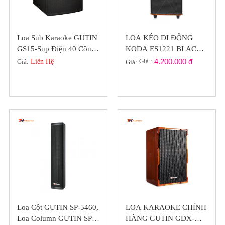
Loa Sub Karaoke GUTIN
LOA KÉO DI ĐỘNG
GS15-Sup Điện 40 Công
KODA ES1221 BLACK
Suất 600W, Class D
BASS 30 SANG TRỌNG
Giá :
4.200.000 đ
Giá:
Liên Hệ
Giá:
(2022)
Loa Cột GUTIN SP-5460,
LOA KARAOKE CHÍNH
Loa Column GUTIN SP-
HÃNG GUTIN GDX-