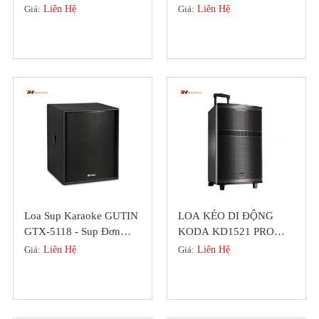
5460 Chính Hãng
5210 PRO-SERIES BASS
Giá:
Liên Hệ
Giá:
Liên Hệ
GERMANY
25 CAO CẤP
Loa Sup Karaoke GUTIN
LOA KÉO DI ĐỘNG
GTX-5118 - Sup Đơn
KODA KD1521 PRO
Bass 50 Chính Hãng Đức
BASS 40 CÔNG SUẤT
Giá:
Liên Hệ
Giá:
Liên Hệ
LỚN, KÈM 2 MICRO
(2022)