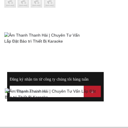
HỖ TRỢ TRỰC TUYẾN
0972117289
Hotline:
Điện
0988400044
Thoại:
ĐĂNG KÝ NHẬN THÔNG TIN KHUYẾN MÃI
Đăng ký nhận tin từ công ty chúng tôi hàng tuần