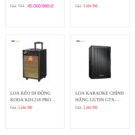
5480 Thương Hiệu Đức
5312M CAO CẤP
Giá :
45.000.000 đ
Giá:
Liên Hệ
Giá:
LOA KÉO DI ĐỘNG
LOA KARAOKE CHÍNH
KODA KD1218 PRO
HÃNG GUTIN GTX-
BASS 30 GIÁ CỰC TỐT
5210 PRO-SERIES BASS
Giá:
Liên Hệ
Giá:
Liên Hệ
25 CAO CẤP