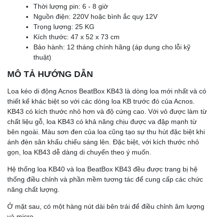
Thời lượng pin: 6 - 8 giờ
Nguồn điện: 220V hoặc bình ắc quy 12V
Trọng lượng: 25 KG
Kích thước: 47 x 52 x 73 cm
Bảo hành: 12 tháng chính hãng (áp dụng cho lỗi kỹ
thuật)
MÔ TẢ HƯỚNG DẪN
Loa kéo di động Acnos BeatBox KB43 là dòng loa mới nhất và có
thiết kế khác biệt so với các dòng loa KB trước đó của Acnos.
KB43 có kích thước nhỏ hơn và độ cứng cao. Với vỏ được làm từ
chất liệu gỗ, loa KB43 có khả năng chịu được va đập mạnh từ
bên ngoài. Màu sơn đen của loa cũng tạo sự thu hút đặc biệt khi
ánh đèn sân khấu chiếu sáng lên. Đặc biệt, với kích thước nhỏ
gọn, loa KB43 dễ dàng di chuyển theo ý muốn.
Hệ thống loa KB40 và loa BeatBox KB43 đều được trang bị hệ
thống điều chỉnh và phần mềm tương tác để cung cấp các chức
năng chất lượng.
Ở mặt sau, có một hàng nút dài bên trái để điều chỉnh âm lượng
và micro.