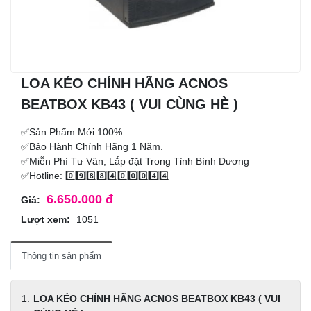
LOA KÉO CHÍNH HÃNG ACNOS
BEATBOX KB43 ( VUI CÙNG HÈ )
✅Sản Phẩm Mới 100%.
✅Bảo Hành Chính Hãng 1 Năm.
✅Miễn Phí Tư Vân, Lắp đặt Trong Tỉnh Bình Dương
✅Hotline: 0️⃣9️⃣8️⃣8️⃣4️⃣0️⃣0️⃣0️⃣4️⃣4️⃣
6.650.000 đ
Giá:
Lượt xem:
1051
Thông tin sản phẩm
LOA KÉO CHÍNH HÃNG ACNOS BEATBOX KB43 ( VUI