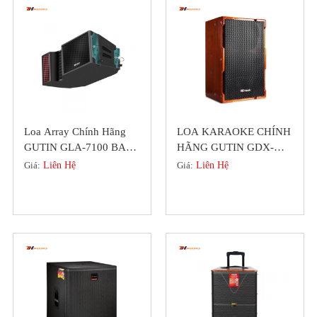
Loa Array Chính Hãng
LOA KARAOKE CHÍNH
GUTIN GLA-7100 BASS
HÃNG GUTIN GDX-
25 Thương Hiệu Đức
5212 BASS 30 CAO CẤP
Giá:
Liên Hệ
Giá:
Liên Hệ
NHẤT