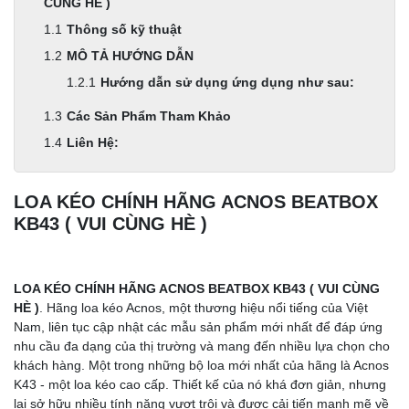
CÙNG HÈ )
Thông số kỹ thuật
MÔ TẢ HƯỚNG DẪN
Hướng dẫn sử dụng ứng dụng như sau:
Các Sản Phẩm Tham Khảo
Liên Hệ:
LOA KÉO CHÍNH HÃNG ACNOS BEATBOX
KB43 ( VUI CÙNG HÈ )
LOA KÉO CHÍNH HÃNG ACNOS BEATBOX KB43 ( VUI CÙNG
HÈ )
. Hãng loa kéo Acnos, một thương hiệu nổi tiếng của Việt
Nam, liên tục cập nhật các mẫu sản phẩm mới nhất để đáp ứng
nhu cầu đa dạng của thị trường và mang đến nhiều lựa chọn cho
khách hàng. Một trong những bộ loa mới nhất của hãng là Acnos
K43 - một loa kéo cao cấp. Thiết kế của nó khá đơn giản, nhưng
lại sở hữu nhiều tính năng vượt trội và được cải tiến mạnh mẽ về