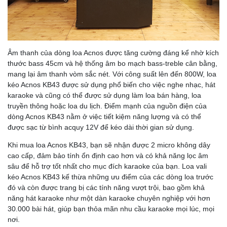
Âm thanh của dòng loa Acnos được tăng cường đáng kể nhờ kích
thước bass 45cm và hệ thống âm bo mạch bass-treble cân bằng,
mang lại âm thanh vòm sắc nét. Với công suất lên đến 800W, loa
kéo Acnos KB43 được sử dụng phổ biến cho việc nghe nhạc, hát
karaoke và cũng có thể được sử dụng làm loa bán hàng, loa
truyền thông hoặc loa du lịch. Điểm mạnh của nguồn điện của
dòng Acnos KB43 nằm ở việc tiết kiệm năng lượng và có thể
được sạc từ bình acquy 12V để kéo dài thời gian sử dụng.
Khi mua loa Acnos KB43, bạn sẽ nhận được 2 micro không dây
cao cấp, đảm bảo tính ổn định cao hơn và có khả năng lọc âm
sâu để hỗ trợ tốt nhất cho mục đích karaoke của bạn. Loa vali
kéo Acnos KB43 kế thừa những ưu điểm của các dòng loa trước
đó và còn được trang bị các tính năng vượt trội, bao gồm khả
năng hát karaoke như một dàn karaoke chuyên nghiệp với hơn
30.000 bài hát, giúp bạn thỏa mãn nhu cầu karaoke mọi lúc, mọi
nơi.