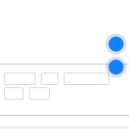
Dàn Karaoke
Loa
Công Suất - Amplifier
Vang
Micro
Copyright © 2022 Âm Thanh Thanh Hải | Chuyên Tư Vấn Lắp Đặt Bảo trì Thiết
Bị Karaoke. All Rights Reserved. Designed by con chó