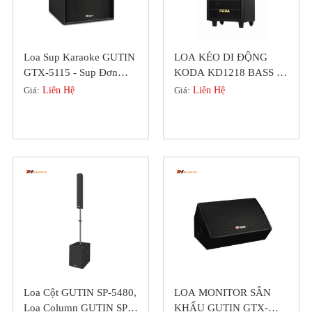
Loa Sup Karaoke GUTIN
LOA KÉO DI ĐỘNG
GTX-5115 - Sup Đơn
KODA KD1218 BASS 30
Bass 40 Chính Hãng
GIÁ SIÊU RẺ
Giá:
Liên Hệ
Giá:
Liên Hệ
Loa Cột GUTIN SP-5480,
LOA MONITOR SÂN
Loa Column GUTIN SP-
KHẤU GUTIN GTX-