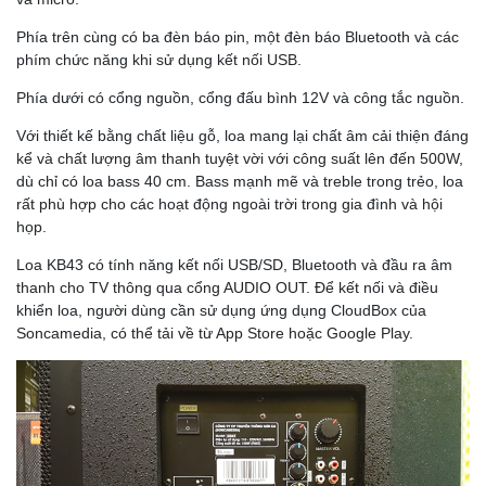
Phía trên cùng có ba đèn báo pin, một đèn báo Bluetooth và các
phím chức năng khi sử dụng kết nối USB.
Phía dưới có cổng nguồn, cổng đấu bình 12V và công tắc nguồn.
Với thiết kế bằng chất liệu gỗ, loa mang lại chất âm cải thiện đáng
kể và chất lượng âm thanh tuyệt vời với công suất lên đến 500W,
dù chỉ có loa bass 40 cm. Bass mạnh mẽ và treble trong trẻo, loa
rất phù hợp cho các hoạt động ngoài trời trong gia đình và hội
họp.
Loa KB43 có tính năng kết nối USB/SD, Bluetooth và đầu ra âm
thanh cho TV thông qua cổng AUDIO OUT. Để kết nối và điều
khiển loa, người dùng cần sử dụng ứng dụng CloudBox của
Soncamedia, có thể tải về từ App Store hoặc Google Play.