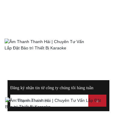
HỖ TRỢ TRỰC TUYẾN
0972117289
Hotline:
Điện
0988400044
Thoại:
ĐĂNG KÝ NHẬN THÔNG TIN KHUYẾN MÃI
Đăng ký nhận tin từ công ty chúng tôi hàng tuần