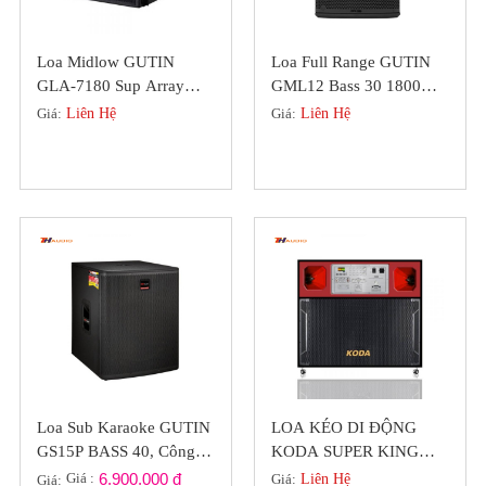
Loa Midlow GUTIN
Loa Full Range GUTIN
GLA-7180 Sup Array
GML12 Bass 30 1800W,
Chuyên Nghiệp Bass 50
Đồng Bộ Bass Trep
Giá:
Liên Hệ
Giá:
Liên Hệ
Neodymium
Loa Sub Karaoke GUTIN
LOA KÉO DI ĐỘNG
GS15P BASS 40, Công
KODA SUPER KING
Suất 900W Chính Hãng
8826 VIP (2 BASS 40
Giá :
6.900.000 đ
Giá:
Liên Hệ
Giá: