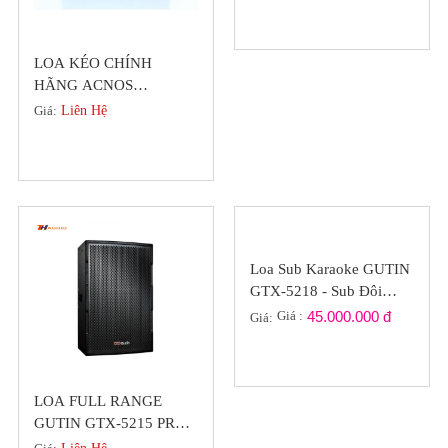
LOA KÉO CHÍNH
HÃNG ACNOS
BEATBOX KS361M (
Giá:
Liên Hệ
KHUYẾN MÃI HÈ )
Loa Sub Karaoke GUTIN
GTX-5218 - Sub Đôi
Bass 50 Chính Hãng Đức
Giá :
45.000.000 đ
Giá:
LOA FULL RANGE
GUTIN GTX-5215 PRO-
SERIES BASS 40 CHÍNH