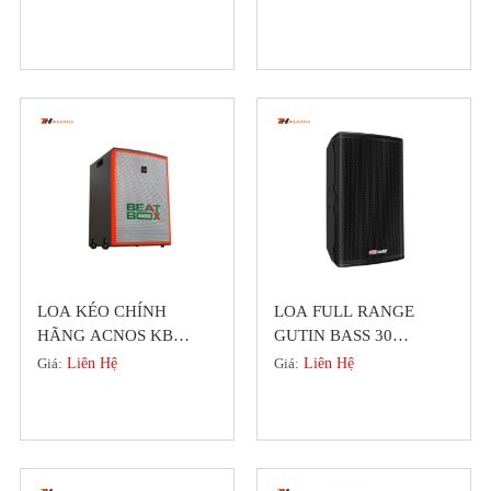
Đức
CÔNG XUẤT LỚN)
LOA KÉO CHÍNH
LOA FULL RANGE
HÃNG ACNOS KB
GUTIN BASS 30
BEATBOX KB41 (
GDL3512 MỚI NHẤT
Giá:
Liên Hệ
Giá:
Liên Hệ
KHUYẾN MÃI HÈ )
2023,ƯU ĐÃI MÙA HÈ