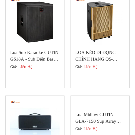
Loa Sub Karaoke GUTIN
LOA KÉO DI ĐỘNG
GS18A - Sub Điện Bass
CHÍNH HÃNG QS-
50 Chính Hãng Đức
SERIES MỚI NHẤT 2022
Giá:
Liên Hệ
Giá:
Liên Hệ
(DIAMOND)
Loa Midlow GUTIN
GLA-7150 Sup Array
Chuyên Nghiệp Bass 40
Giá:
Liên Hệ