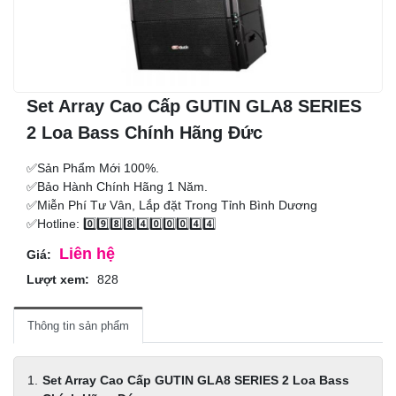
Set Array Cao Cấp GUTIN GLA8 SERIES
2 Loa Bass Chính Hãng Đức
✅Sản Phẩm Mới 100%.
✅Bảo Hành Chính Hãng 1 Năm.
✅Miễn Phí Tư Vân, Lắp đặt Trong Tỉnh Bình Dương
✅Hotline: 0️⃣9️⃣8️⃣8️⃣4️⃣0️⃣0️⃣0️⃣4️⃣4️⃣
Liên hệ
Giá:
Lượt xem:
828
Thông tin sản phẩm
Set Array Cao Cấp GUTIN GLA8 SERIES 2 Loa Bass