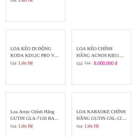
Giá:
Liên Hệ
HÃNG
LOA KÉO DI ĐỘNG
LOA KÉO CHÍNH
KODA KD12C PRO VỚI
HÃNG ACNOS KB51
9 LOA TÍCH HỢP, MÀN
BASS 5 TẤC CÔNG
Giá :
8.000.000 đ
Giá:
Liên Hệ
Giá:
HÌNH LỚN
SUẤT 800W ( SÔI
ĐỘNG CÙNG HÈ )
Loa Array Chính Hãng
LOA KARAOKE CHÍNH
GUTIN GLA-7120 BASS
HÃNG GUTIN GSL-12
30 Đẳng Cấp
(GERMANY) TỪ LỚN
Giá:
Liên Hệ
Giá:
Liên Hệ
200 BASS CỰC CĂNG