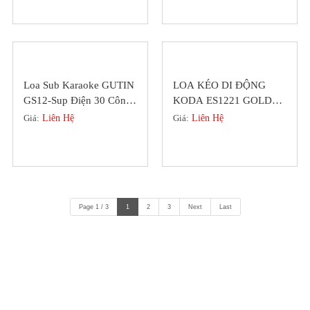
Loa Sub Karaoke GUTIN
LOA KÉO DI ĐỘNG
GS12-Sup Điện 30 Công
KODA ES1221 GOLDEN
Suất 600W, Class D
BASS 30 NHỎ GỌN
Giá:
Liên Hệ
Giá:
Liên Hệ
(2022)
Page 1 / 3
1
2
3
Next
Last
LIÊN KẾT VỚI CHÚNG TÔI