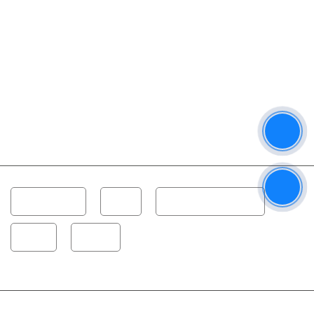
Dàn Karaoke
Loa
Công Suất - Amplifier
Vang
Micro
Copyright © 2022 Âm Thanh Thanh Hải | Chuyên Tư Vấn Lắp Đặt Bảo trì Thiết