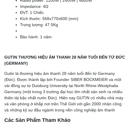
Rated power: 1200W | 2400W | 4800W
Impedance: 4Ω
ĐVT: 1 Chiếc
Kích thước: 568x770x600 (mm)
Trọng lượng: 47.5Kg
Bảo hành: 1 năm
GUTIN THƯƠNG HIỆU ÂM THANH 28 NĂM TUỔI ĐẾN TỪ ĐỨC
(GERMANY)
Gutin là thương hiệu âm thanh 28 năm tuổi đến từ Germany
(Đức). Được thành lập bởi Founder SIBER BOCKMEIER và một
vài đồng sự từ Duisburg University tại North Rhine-Westphalia
Germany (một trong 3 trường đại học lớn nhất sản sinh ra nhiều
thiên tài bậc nhất nước Đức). Hiện nay GUTIN có nhiều nhà máy
và văn phòng ở khắp nơi trên Thế Giới với gần 2000 nhân công
và những kỹ sư đầu ngành trong nền công nghiệp âm thanh
Các Sản Phẩm Tham Khảo