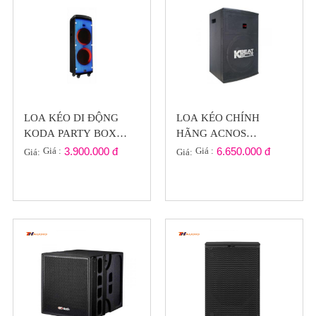
LOA KÉO DI ĐỘNG
LOA KÉO CHÍNH
KODA PARTY BOX
HÃNG ACNOS
2120 LED ĐỔI MÀU
BEATBOX KB43 ( VUI
Giá :
3.900.000 đ
Giá :
6.650.000 đ
Giá:
Giá:
NHẠC ( GIÁ RẺ )
CÙNG HÈ )