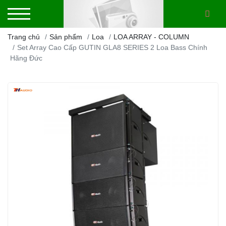
Trang chủ
Sản phẩm
Loa
LOA ARRAY - COLUMN
Set Array Cao Cấp GUTIN GLA8 SERIES 2 Loa Bass Chính
Hãng Đức