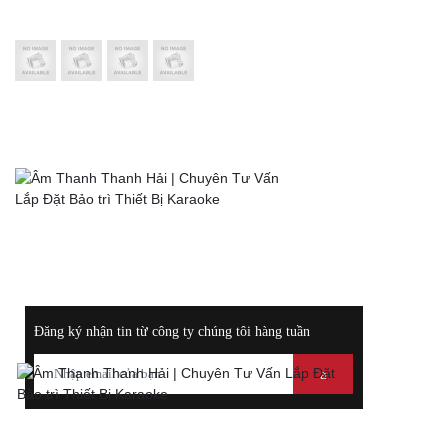
LIÊN KẾT VỚI CHÚNG TÔI
HỖ TRỢ TRỰC TUYẾN
0972117289
Hotline:
Điện
0988400044
Thoại:
ĐĂNG KÝ NHẬN THÔNG TIN KHUYẾN MÃI
Đăng ký nhận tin từ công ty chúng tôi hàng tuần