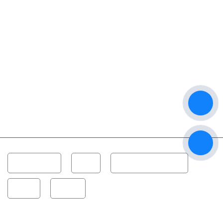
Dàn Karaoke
Loa
Công Suất - Amplifier
Vang
Micro