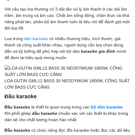
Với cấu tạo loa thường có 3 dải tần xử lý âm thanh ở các dải âm
trầm, âm trung và âm cao. Chất âm sống động, chân thực và khả
năng phát tán, phân bổ âm thanh luôn là tiêu chí để đánh giá một
đôi loa tốt.
Loa trong
dàn karaoke
có nhiều thương hiệu, kích thước, giá
thành và công suất khác nhau, người dùng cần lựa chọn đúng
đắn và kỹ lưỡng để phù hợp với bộ dàn
karaoke gia đình
mình
để đem lại hiệu quả mong muốn.
LOA GUTIN GML12 BASS 30 NEODYMIUM 1800W, CÔNG SUẤT
LỚN BASS CỰC CĂNG
Đầu karaoke
Đầu karaoke
là thiết bị quan trọng trong các
bộ dàn karaoke
.
Khi phối ghép
đầu karaoke
chuẩn xác với các thiết bị khác trong
dàn sẽ cho chất lượng hoàn hảo nhất.
Đầu karaoke
có chức năng đọc đĩa karaoke hoặc đọc các dữ liệu