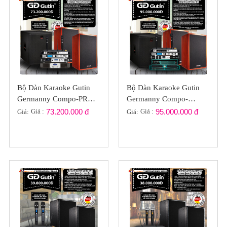
Bộ Dàn Karaoke Gutin
Bộ Dàn Karaoke Gutin
Germanny Compo-PRO
Germanny Compo-
GP2022-01
VIP2022-01
Giá :
73.200.000 đ
Giá :
95.000.000 đ
Giá:
Giá: