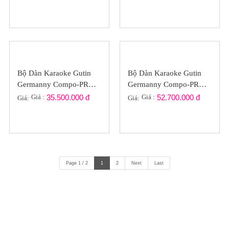
Bộ Dàn Karaoke Gutin
Bộ Dàn Karaoke Gutin
Germanny Compo-PRO
Germanny Compo-PRO
GT2022-022
GT2022-021
Giá :
35.500.000 đ
Giá :
52.700.000 đ
Giá:
Giá:
Page 1 / 2
1
2
Next
Last