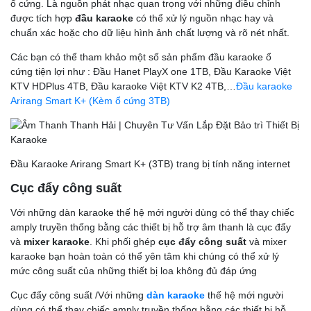
ổ cứng. Là nguồn phát nhạc quan trọng với những điều chỉnh
được tích hợp
đầu karaoke
có thể xử lý nguồn nhạc hay và
chuẩn xác hoặc cho dữ liệu hình ảnh chất lượng và rõ nét nhất.
Các bạn có thể tham khảo một số sản phẩm đầu karaoke ổ
cứng tiện lợi như : Đầu Hanet PlayX one 1TB, Đầu Karaoke Việt
KTV HDPlus 4TB, Đầu karaoke Việt KTV K2 4TB,…
Đầu karaoke
Arirang Smart K+ (Kèm ổ cứng 3TB)
Đầu Karaoke Arirang Smart K+ (3TB) trang bị tính năng internet
Cục đẩy công suất
Với những dàn karaoke thế hệ mới người dùng có thể thay chiếc
amply truyền thống bằng các thiết bị hỗ trợ âm thanh là cục đẩy
và
mixer karaoke
. Khi phối ghép
cục đẩy công suất
và mixer
karaoke bạn hoàn toàn có thể yên tâm khi chúng có thể xử lý
mức công suất của những thiết bị loa không đủ đáp ứng
Cục đẩy công suất /Với những
dàn karaoke
thế hệ mới người
dùng có thể thay chiếc amply truyền thống bằng các thiết bị hỗ