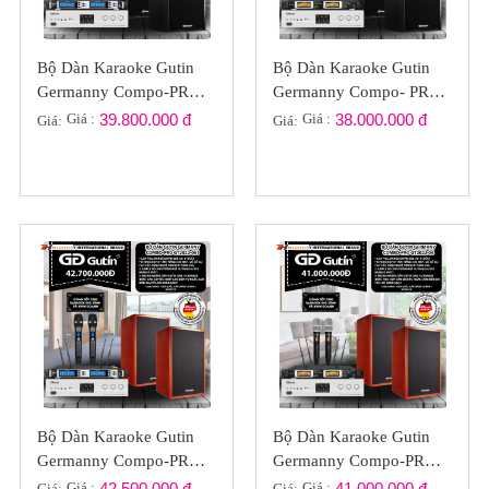
Bộ Dàn Karaoke Gutin
Bộ Dàn Karaoke Gutin
Germanny Compo-PRO
Germanny Compo- PRO
GT2022-071
GT2022-07
Giá :
39.800.000 đ
Giá :
38.000.000 đ
Giá:
Giá:
Bộ Dàn Karaoke Gutin
Bộ Dàn Karaoke Gutin
Germanny Compo-PRO
Germanny Compo-PRO
GT2022-061
GT2022-S06
Giá :
42.500.000 đ
Giá :
41.000.000 đ
Giá:
Giá: