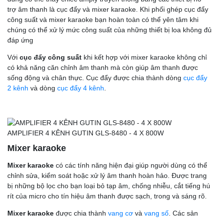
trợ âm thanh là cục đẩy và mixer karaoke. Khi phối ghép cục đẩy
công suất và mixer karaoke bạn hoàn toàn có thể yên tâm khi
chúng có thể xử lý mức công suất của những thiết bị loa không đủ
đáp ứng
Với
cục đẩy công suất
khi kết hợp với mixer karaoke không chỉ
có khả năng căn chỉnh âm thanh mà còn giúp âm thanh được
sống động và chân thực. Cục đẩy được chia thành dòng
cục đẩy
2 kênh
và dòng
cục đẩy 4 kênh
.
AMPLIFIER 4 KÊNH GUTIN GLS-8480 - 4 X 800W
Mixer karaoke
Mixer karaoke
có các tính năng hiện đại giúp người dùng có thể
chỉnh sửa, kiểm soát hoặc xử lý âm thanh hoàn hảo. Được trang
bị những bộ lọc cho bạn loại bỏ tạp âm, chống nhiễu, cắt tiếng hú
rít của micro cho tín hiệu âm thanh được sạch, trong và sáng rõ.
Mixer karaoke
được chia thành
vang cơ
và
vang số
. Các sản