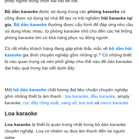
phép người dùng chọn bài hát để hát.
Bộ dàn karaoke
được sử dụng trong các
phòng karaoke
và
cũng được sử dụng tại nhà để tạo ra trải nghiệm
hát karaoke tại
gia
.
Bộ dàn karaoke
thường được cấu hình để đáp ứng nhu cầu
sử dụng khác nhau, từ phòng karaoke nhỏ cho đến các hệ thống
phòng karaoke lớn có khả năng phục vụ đông người.
Có rất nhiều khách hàng đang gặp phải thắc mắc về
bộ dàn hát
karaoke
gia đình chuyên nghiệp gồm những gì ? Có những thiết
bị nào quan trọng và nên phối ghép như thế nào để dàn karaoke
đạt hiệu quả trong bài viết dưới đây :
Một
bộ dàn karaoke
chất lượng đạt tiêu chuẩn chuyên nghiệp
gồm những thiết bị âm thanh :
loa karaoke
,
đầu karaoke
, amply
karaoke,
cục đẩy công suất
,
vang số
,
loa sub
và
micro karaoke
.
Loa karaoke
Loa karaoke
là thiết bị quan trọng nhất trong bộ dàn karaoke
chuyên nghiệp. Loa có nhiệm vụ đưa âm thanh đến tai người
nghe.