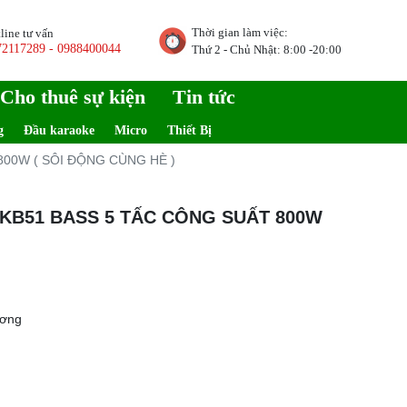
Thời gian làm việc:
line tư vấn
72117289 - 0988400044
Thứ 2 - Chủ Nhật: 8:00 -20:00
Cho thuê sự kiện
Tin tức
g
Đầu karaoke
Micro
Thiết Bị
00W ( SÔI ĐỘNG CÙNG HÈ )
KB51 BASS 5 TẤC CÔNG SUẤT 800W
ương