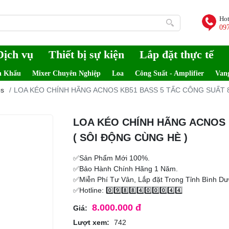
Hot
09
Dịch vụ
Thiết bị sự kiện
Lắp đặt thực tế
n Khấu
Mixer Chuyên Nghiệp
Loa
Công Suất - Amplifier
Van
os
LOA KÉO CHÍNH HÃNG ACNOS KB51 BASS 5 TẤC CÔNG SUẤT 8
LOA KÉO CHÍNH HÃNG ACNOS 
( SÔI ĐỘNG CÙNG HÈ )
✅Sản Phẩm Mới 100%.
✅Bảo Hành Chính Hãng 1 Năm.
✅Miễn Phí Tư Vân, Lắp đặt Trong Tỉnh Bình D
✅Hotline: 0️⃣9️⃣8️⃣8️⃣4️⃣0️⃣0️⃣0️⃣4️⃣4️⃣
8.000.000 đ
Giá:
Lượt xem:
742