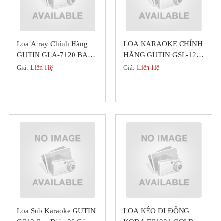
Loa Array Chính Hãng
LOA KARAOKE CHÍNH
GUTIN GLA-7120 BASS
HÃNG GUTIN GSL-12
30 Đẳng Cấp
(GERMANY) TỪ LỚN
Giá:
Liên Hệ
Giá:
Liên Hệ
200 BASS CỰC CĂNG
Loa Sub Karaoke GUTIN
LOA KÉO DI ĐỘNG