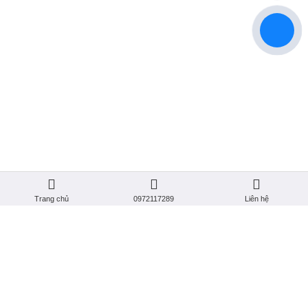
THANH HẢI
Trụ Sở: 308 QL. 13, Kp. 1, Mỹ Phước, Bến Cát, Bình Dương
Hotline: 0988 400 044 - 0972 117 289
Email: ongtamlaong @gmail.com
Website: www.audiokara.com
BẢN ĐỒ
Trang chủ
0972117289
Liên hệ