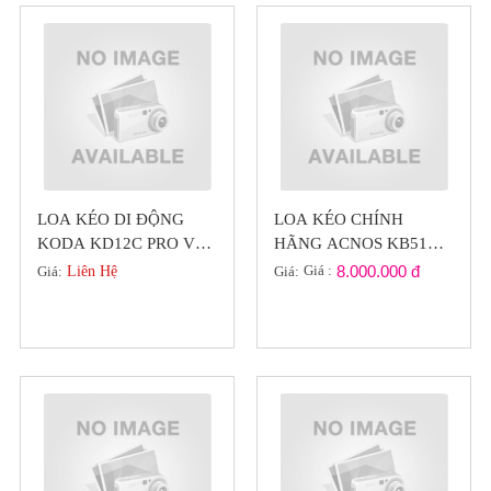
LOA KÉO DI ĐỘNG
LOA KÉO CHÍNH
KODA KD12C PRO VỚI
HÃNG ACNOS KB51
9 LOA TÍCH HỢP, MÀN
BASS 5 TẤC CÔNG
Giá :
8.000.000 đ
Giá:
Liên Hệ
Giá:
HÌNH LỚN
SUẤT 800W ( SÔI
ĐỘNG CÙNG HÈ )