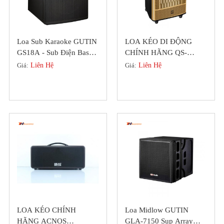
Loa Sub Karaoke GUTIN
LOA KÉO DI ĐỘNG
GS18A - Sub Điện Bass
CHÍNH HÃNG QS-
50 Chính Hãng Đức
SERIES MỚI NHẤT 2022
Giá:
Liên Hệ
Giá:
Liên Hệ
(DIAMOND)
LOA KÉO CHÍNH
Loa Midlow GUTIN
HÃNG ACNOS
GLA-7150 Sup Array