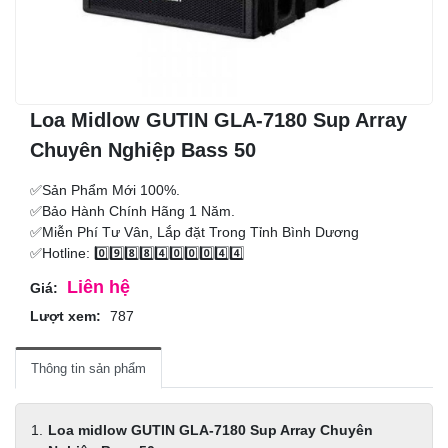
Loa Midlow GUTIN GLA-7180 Sup Array
Chuyên Nghiệp Bass 50
✅Sản Phẩm Mới 100%.
✅Bảo Hành Chính Hãng 1 Năm.
✅Miễn Phí Tư Vân, Lắp đặt Trong Tỉnh Bình Dương
✅Hotline: 0️⃣9️⃣8️⃣8️⃣4️⃣0️⃣0️⃣0️⃣4️⃣4️⃣
Liên hệ
Giá:
Lượt xem:
787
Thông tin sản phẩm
Loa midlow GUTIN GLA-7180 Sup Array Chuyên