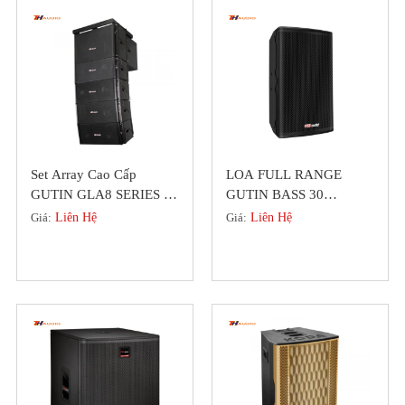
Set Array Cao Cấp
LOA FULL RANGE
GUTIN GLA8 SERIES 2
GUTIN BASS 30
Loa Bass Chính Hãng
GDL3512 MỚI NHẤT
Giá:
Liên Hệ
Giá:
Liên Hệ
Đức
2023,ƯU ĐÃI MÙA HÈ