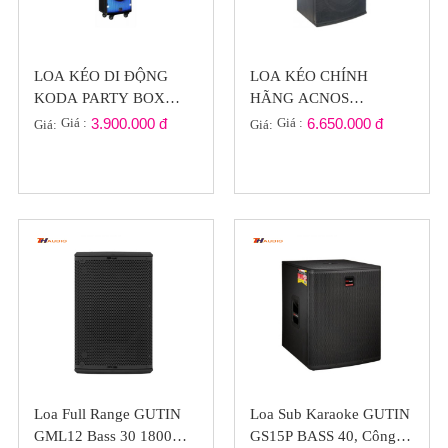
LOA KÉO DI ĐỘNG
LOA KÉO CHÍNH
KODA PARTY BOX
HÃNG ACNOS
2120 LED ĐỔI MÀU
BEATBOX KB43 ( VUI
Giá :
3.900.000 đ
Giá :
6.650.000 đ
Giá:
Giá:
NHẠC ( GIÁ RẺ )
CÙNG HÈ )
Loa Full Range GUTIN
Loa Sub Karaoke GUTIN
GML12 Bass 30 1800W,
GS15P BASS 40, Công