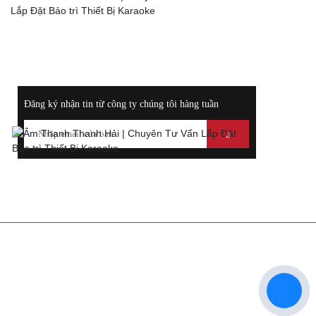
Điện
0988400044
Thoại:
ĐĂNG KÝ NHẬN THÔNG TIN KHUYẾN MÃI
Đăng ký nhận tin từ công ty chúng tôi hàng tuần
THÔNG TIN LIÊN HỆ
ÂM THANH - THIẾT BỊ KARAOKE