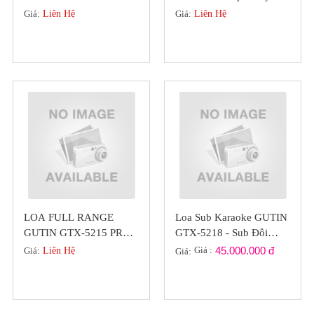
BEATBOX KS361M (
Chuyên Nghiệp Bass 40
Giá:
Liên Hệ
Giá:
Liên Hệ
KHUYẾN MÃI HÈ )
LOA FULL RANGE
Loa Sub Karaoke GUTIN
GUTIN GTX-5215 PRO-
GTX-5218 - Sub Đôi
SERIES BASS 40 CHÍNH
Bass 50 Chính Hãng Đức
Giá :
45.000.000 đ
Giá:
Liên Hệ
Giá:
HÃNG