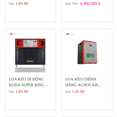
Đồng Bộ Bass Trep
Suất 900W Chính Hãng
Giá :
6.900.000 đ
Giá:
Liên Hệ
Giá:
Neodymium
Đức
LOA KÉO DI ĐỘNG
LOA KÉO CHÍNH
KODA SUPER KING
HÃNG ACNOS KB
8826 VIP (2 BASS 40
BEATBOX KB41 (
Giá:
Liên Hệ
Giá:
Liên Hệ
CÔNG XUẤT LỚN)
KHUYẾN MÃI HÈ )