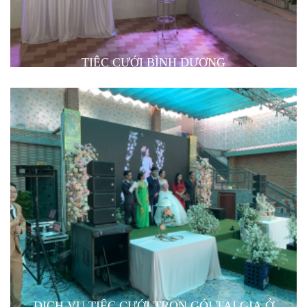
TIỆC CƯỚI BÌNH DƯƠNG
DỊCH VỤ TIỆC CƯỚI TRỌN GÓI TẠI GIA Ở