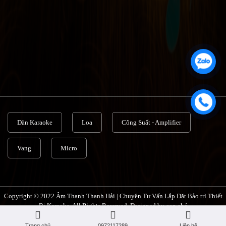
Dàn Karaoke
Loa
Công Suất - Amplifier
Vang
Micro
Copyright © 2022 Âm Thanh Thanh Hải | Chuyên Tư Vấn Lắp Đặt Bảo trì Thiết
Bị Karaoke. All Rights Reserved. Designed by con chó
Trang chủ
0972117289
Liên hệ