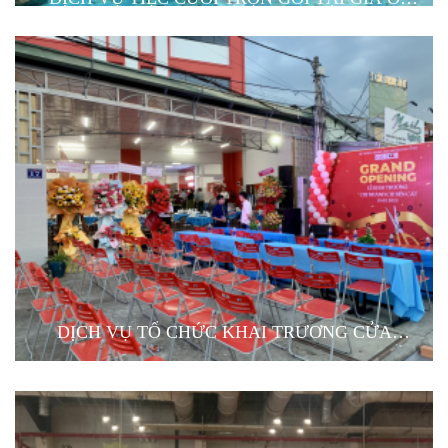
BÌNH DƯƠNG
DỊCH VỤ TỔ CHỨC KHAI TRƯƠNG CỬA
HÀNG Ở BÌNH DƯƠNG
Là một trong những bước quan trọng để tạo ra ấn tượng với khách
hàng và đặt nền tảng cho thành công trong tương lai. Lễ khai
trương mang lại cơ hội để nhận được những lời chúc phát đạt từ
khách mời và tạo điều kiện thuận lợi cho việc quảng bá sản phẩm