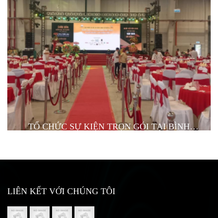
của công ty.
TỔ CHỨC SỰ KIỆN TRỌN GÓI TẠI BÌNH
DƯƠNG TỪ A Z
LIÊN KẾT VỚI CHÚNG TÔI