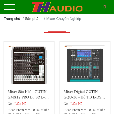
Trang chủ
Sản phẩm
Mixer Chuyên Nghiệp
Mixer Sân Khấu GUTIN
Mixer Digital GUTIN
GMX12 PRO Bộ Sử Lý
GQU-36 - Hỗ Trợ E-DSP
Dsp 48 Bit Với 2 Eff
Cao Cấp Với 12 Line
Giá:
Liên Hệ
Giá:
Liên Hệ
✅Sản Phẩm Mới 100%. ✅Bảo
✅Sản Phẩm Mới 100%. ✅Bảo