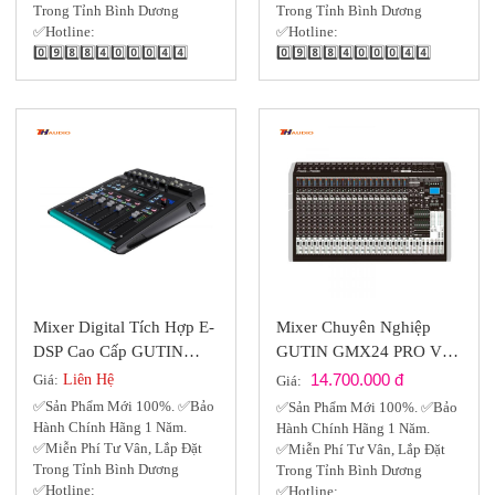
Trong Tỉnh Bình Dương
Trong Tỉnh Bình Dương
✅Hotline:
✅Hotline:
0️⃣9️⃣8️⃣8️⃣4️⃣0️⃣0️⃣0️⃣4️⃣4️⃣
0️⃣9️⃣8️⃣8️⃣4️⃣0️⃣0️⃣0️⃣4️⃣4️⃣
Mixer Digital Tích Hợp E-
Mixer Chuyên Nghiệp
DSP Cao Cấp GUTIN
GUTIN GMX24 PRO Với
GQU-18 - 8 Input
DSP48 Bit, 20 Mono XLR
14.700.000 đ
Giá:
Liên Hệ
Giá:
IN, 4 STEREO IN
✅Sản Phẩm Mới 100%. ✅Bảo
✅Sản Phẩm Mới 100%. ✅Bảo
Hành Chính Hãng 1 Năm.
Hành Chính Hãng 1 Năm.
✅Miễn Phí Tư Vân, Lắp Đặt
✅Miễn Phí Tư Vân, Lắp Đặt
Trong Tỉnh Bình Dương
Trong Tỉnh Bình Dương
✅Hotline:
✅Hotline: