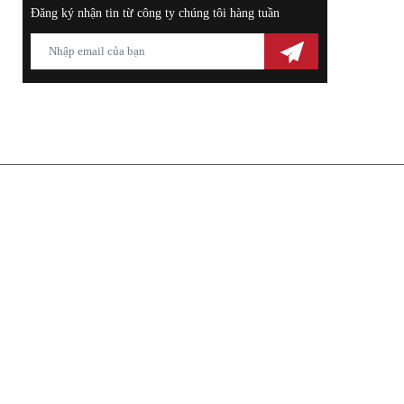
Đăng ký nhận tin từ công ty chúng tôi hàng tuần
THÔNG TIN LIÊN HỆ
ÂM THANH - THIẾT BỊ KARAOKE
THANH HẢI
Trụ Sở: 308 QL. 13, Kp. 1, Mỹ Phước, Bến Cát, Bình Dương
Hotline: 0988 400 044 - 0972 117 289
Email: ongtamlaong @gmail.com