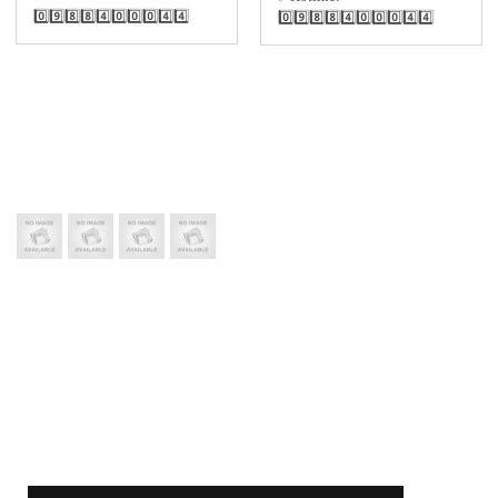
0️⃣9️⃣8️⃣8️⃣4️⃣0️⃣0️⃣0️⃣4️⃣4️⃣
0️⃣9️⃣8️⃣8️⃣4️⃣0️⃣0️⃣0️⃣4️⃣4️⃣
LIÊN KẾT VỚI CHÚNG TÔI
HỖ TRỢ TRỰC TUYẾN
0972117289
Hotline:
0988400044
Điện Thoại:
ĐĂNG KÝ NHẬN THÔNG TIN KHUYẾN MÃI