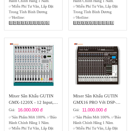
Hành Chính Hãng 1 Năm.
Hành Chính Hãng 1 Năm.
✅Miễn Phí Tư Vân, Lắp Đặt
✅Miễn Phí Tư Vân, Lắp Đặt
Trong Tỉnh Bình Dương
Trong Tỉnh Bình Dương
✅Hotline:
✅Hotline:
0️⃣9️⃣8️⃣8️⃣4️⃣0️⃣0️⃣0️⃣4️⃣4️⃣
0️⃣9️⃣8️⃣8️⃣4️⃣0️⃣0️⃣0️⃣4️⃣4️⃣
Mixer Sân Khấu GUTIN
Mixer Sân Khấu GUTIN
GMX-1220X - 12 Input,
GMX16 PRO Với DSP-
HỗTrợ DSP
48Bit Cùng 2 Eff
16.000.000 đ
11.000.000 đ
Giá:
Giá:
✅Sản Phẩm Mới 100%. ✅Bảo
✅Sản Phẩm Mới 100%. ✅Bảo
Hành Chính Hãng 1 Năm.
Hành Chính Hãng 1 Năm.
✅Miễn Phí Tư Vân, Lắp Đặt
✅Miễn Phí Tư Vân, Lắp Đặt