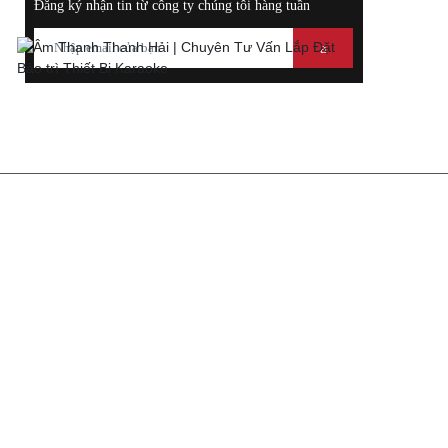
Đăng ký nhận tin từ công ty chúng tôi hàng tuần
THÔNG TIN LIÊN HỆ
ÂM THANH - THIẾT BỊ KARAOKE
THANH HẢI
Trụ Sở: 308 QL. 13, Kp. 1, Mỹ Phước, Bến Cát, Bình Dương
Hotline: 0988 400 044 - 0972 117 289
Email: ongtamlaong @gmail.com