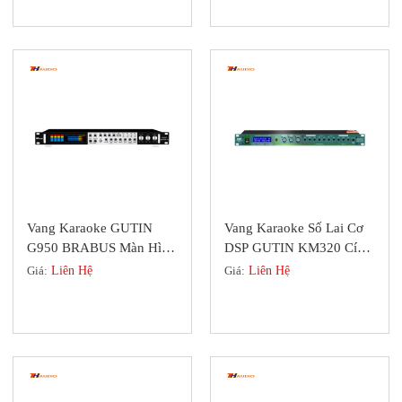
Vang Karaoke GUTIN
Vang Karaoke Số Lai Cơ
G950 BRABUS Màn Hình
DSP GUTIN KM320 Cính
LED Lớn, Tốt Về Giá
Hãng GERMANY
Giá:
Liên Hệ
Giá:
Liên Hệ