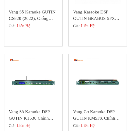
Vang Số Karaoke GUTIN
Vang Karaoke DSP
GS820 (2022), Giống
GUTIN BRABUS-5FX
SISO Âm Thanh Mượt
Analog Đẳng Cấp Top 1
Giá:
Liên Hệ
Giá:
Liên Hệ
Thế Giới
Vang Số Karaoke DSP
Vang Cơ Karaoke DSP
GUTIN KT530 Chính
GUTIN KM5FX Chính
Hãng Cao Cấp
Hãng
Giá:
Liên Hệ
Giá:
Liên Hệ