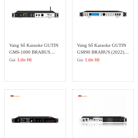
Vang Số Karaoke GUTIN
Vang Số Karaoke GUTIN
GMS-1000 BRABUS
GS890 BRABUS (2022)
(2022) Màn Hình Cảm
Chip AD21593 Sử Lý Âm
Giá:
Liên Hệ
Giá:
Liên Hệ
Ứng
Thanh