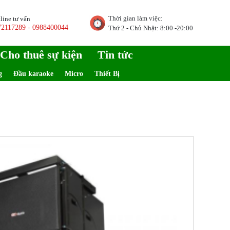
Thời gian làm việc:
line tư vấn
72117289 - 0988400044
Thứ 2 - Chủ Nhật: 8:00 -20:00
Cho thuê sự kiện
Tin tức
g
Đầu karaoke
Micro
Thiết Bị