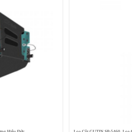
ơng Hiệu Đức
Loa Cột GUTIN SP-5460, Lo