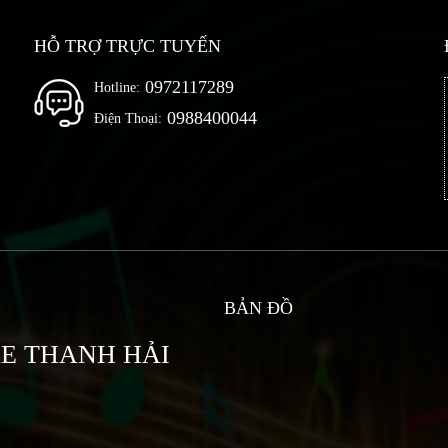
HỖ TRỢ TRỰC TUYẾN
0972117289
Hotline:
0988400044
Điện Thoại:
BẢN ĐỒ
KE THANH HẢI