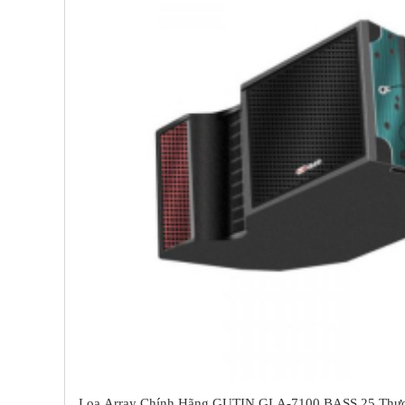
Loa Array Chính Hãng GUTIN GLA-7100 BASS 25 Thư