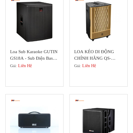
Loa Sub Karaoke GUTIN
LOA KÉO DI ĐỘNG
GS18A - Sub Điện Bass
CHÍNH HÃNG QS-
50 Chính Hãng Đức
SERIES MỚI NHẤT 2022
Giá:
Liên Hệ
Giá:
Liên Hệ
(DIAMOND)