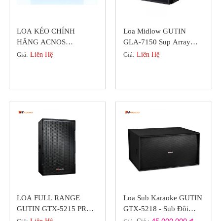
LOA KÉO CHÍNH
Loa Midlow GUTIN
HÃNG ACNOS
GLA-7150 Sup Array
BEATBOX KS361M (
Chuyên Nghiệp Bass 40
Giá:
Liên Hệ
Giá:
Liên Hệ
KHUYẾN MÃI HÈ )
LOA FULL RANGE
Loa Sub Karaoke GUTIN
GUTIN GTX-5215 PRO-
GTX-5218 - Sub Đôi
SERIES BASS 40 CHÍNH
Bass 50 Chính Hãng Đức
Giá :