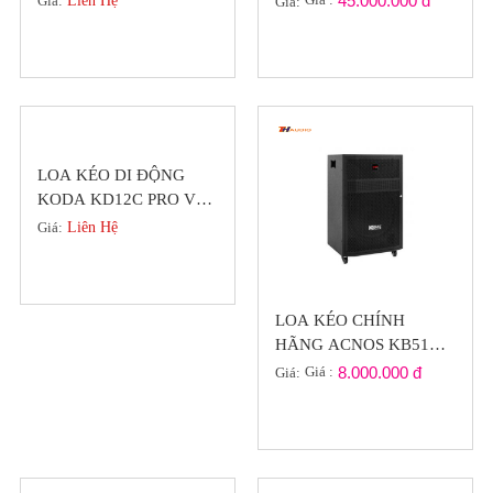
45.000.000 đ
Giá:
Liên Hệ
Giá:
HÃNG
LOA KÉO DI ĐỘNG
KODA KD12C PRO VỚI
9 LOA TÍCH HỢP, MÀN
Giá:
Liên Hệ
HÌNH LỚN
LOA KÉO CHÍNH
HÃNG ACNOS KB51
BASS 5 TẤC CÔNG
Giá :
8.000.000 đ
Giá:
SUẤT 800W ( SÔI
ĐỘNG CÙNG HÈ )