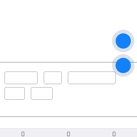
Dàn Karaoke
Loa
Công Suất - Amplifier
Vang
Micro
Copyright © 2022 Âm Thanh Thanh Hải | Chuyên Tư Vấn Lắp Đặt Bảo trì Thiết
Bị Karaoke. All Rights Reserved. Designed by con chó