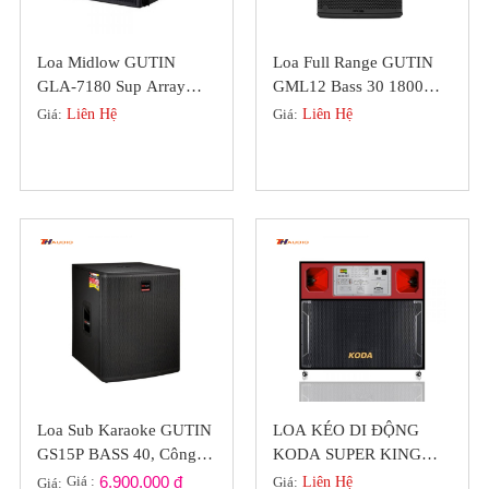
Loa Midlow GUTIN
Loa Full Range GUTIN
GLA-7180 Sup Array
GML12 Bass 30 1800W,
Chuyên Nghiệp Bass 50
Đồng Bộ Bass Trep
Giá:
Liên Hệ
Giá:
Liên Hệ
Neodymium
Loa Sub Karaoke GUTIN
LOA KÉO DI ĐỘNG
GS15P BASS 40, Công
KODA SUPER KING
Suất 900W Chính Hãng
8826 VIP (2 BASS 40
Giá :
6.900.000 đ
Giá:
Liên Hệ
Giá: