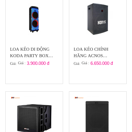
LOA KÉO DI ĐỘNG
LOA KÉO CHÍNH
KODA PARTY BOX
HÃNG ACNOS
2120 LED ĐỔI MÀU
BEATBOX KB43 ( VUI
Giá :
3.900.000 đ
Giá :
6.650.000 đ
Giá:
Giá:
NHẠC ( GIÁ RẺ )
CÙNG HÈ )