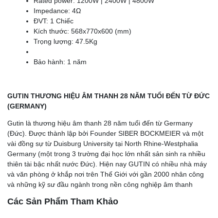
Rated power: 1200W | 2400W | 4800W
Impedance: 4Ω
ĐVT: 1 Chiếc
Kích thước: 568x770x600 (mm)
Trọng lượng: 47.5Kg
Bảo hành: 1 năm
GUTIN THƯƠNG HIỆU ÂM THANH 28 NĂM TUỔI ĐẾN TỪ ĐỨC
(GERMANY)
Gutin là thương hiệu âm thanh 28 năm tuổi đến từ Germany
(Đức). Được thành lập bởi Founder SIBER BOCKMEIER và một
vài đồng sự từ Duisburg University tại North Rhine-Westphalia
Germany (một trong 3 trường đại học lớn nhất sản sinh ra nhiều
thiên tài bậc nhất nước Đức). Hiện nay GUTIN có nhiều nhà máy
và văn phòng ở khắp nơi trên Thế Giới với gần 2000 nhân công
và những kỹ sư đầu ngành trong nền công nghiệp âm thanh
Các Sản Phẩm Tham Khảo