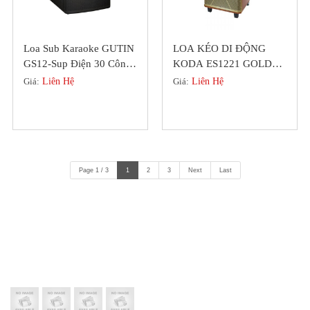
Loa Sub Karaoke GUTIN
LOA KÉO DI ĐỘNG
GS12-Sup Điện 30 Công
KODA ES1221 GOLDEN
Suất 600W, Class D
BASS 30 NHỎ GỌN
Giá:
Liên Hệ
Giá:
Liên Hệ
(2022)
Page 1 / 3
1
2
3
Next
Last
LIÊN KẾT VỚI CHÚNG TÔI