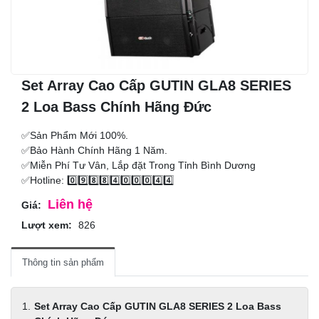
Set Array Cao Cấp GUTIN GLA8 SERIES
2 Loa Bass Chính Hãng Đức
✅Sản Phẩm Mới 100%.
✅Bảo Hành Chính Hãng 1 Năm.
✅Miễn Phí Tư Vân, Lắp đặt Trong Tỉnh Bình Dương
✅Hotline: 0️⃣9️⃣8️⃣8️⃣4️⃣0️⃣0️⃣0️⃣4️⃣4️⃣
Liên hệ
Giá:
Lượt xem:
826
Thông tin sản phẩm
Set Array Cao Cấp GUTIN GLA8 SERIES 2 Loa Bass