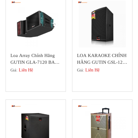
Loa Array Chính Hãng
LOA KARAOKE CHÍNH
GUTIN GLA-7120 BASS
HÃNG GUTIN GSL-12
30 Đẳng Cấp
(GERMANY) TỪ LỚN
Giá:
Liên Hệ
Giá:
Liên Hệ
200 BASS CỰC CĂNG