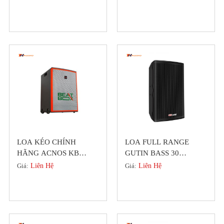
Đức
CÔNG XUẤT LỚN)
LOA KÉO CHÍNH
LOA FULL RANGE
HÃNG ACNOS KB
GUTIN BASS 30
BEATBOX KB41 (
GDL3512 MỚI NHẤT
Giá:
Liên Hệ
Giá:
Liên Hệ
KHUYẾN MÃI HÈ )
2023,ƯU ĐÃI MÙA HÈ