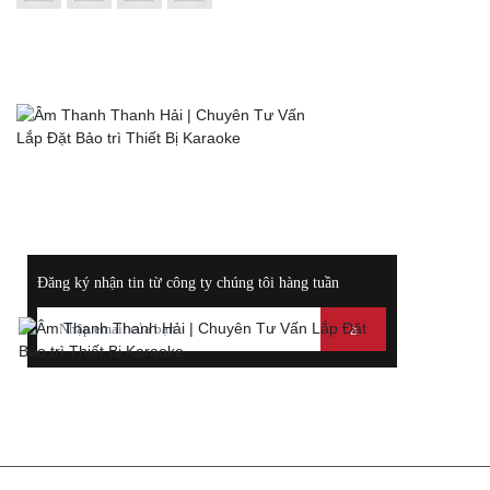
HỖ TRỢ TRỰC TUYẾN
0972117289
Hotline:
Điện
0988400044
Thoại:
ĐĂNG KÝ NHẬN THÔNG TIN KHUYẾN MÃI
Đăng ký nhận tin từ công ty chúng tôi hàng tuần