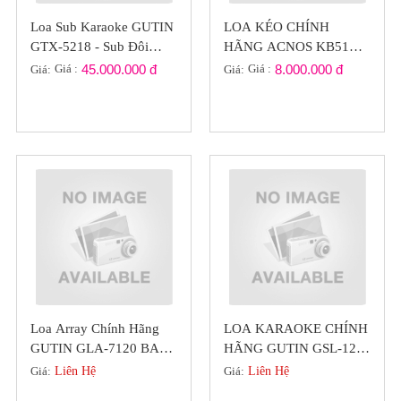
Loa Sub Karaoke GUTIN
LOA KÉO CHÍNH
GTX-5218 - Sub Đôi
HÃNG ACNOS KB51
Bass 50 Chính Hãng Đức
BASS 5 TẤC CÔNG
Giá :
45.000.000 đ
Giá :
8.000.000 đ
Giá:
Giá:
SUẤT 800W ( SÔI
ĐỘNG CÙNG HÈ )
Loa Array Chính Hãng
LOA KARAOKE CHÍNH
GUTIN GLA-7120 BASS
HÃNG GUTIN GSL-12
30 Đẳng Cấp
(GERMANY) TỪ LỚN
Giá:
Liên Hệ
Giá:
Liên Hệ
200 BASS CỰC CĂNG