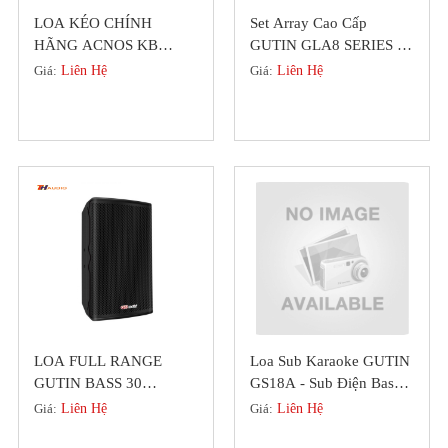
LOA KÉO CHÍNH
Set Array Cao Cấp
HÃNG ACNOS KB
GUTIN GLA8 SERIES 2
BEATBOX KB41 (
Loa Bass Chính Hãng
Giá:
Liên Hệ
Giá:
Liên Hệ
KHUYẾN MÃI HÈ )
Đức
LOA FULL RANGE
Loa Sub Karaoke GUTIN
GUTIN BASS 30
GS18A - Sub Điện Bass
GDL3512 MỚI NHẤT
50 Chính Hãng Đức
Giá:
Liên Hệ
Giá:
Liên Hệ
2023,ƯU ĐÃI MÙA HÈ