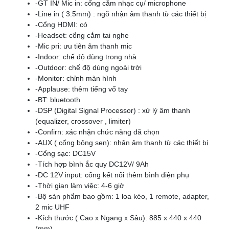
-GT IN/ Mic in: cổng cắm nhạc cụ/ microphone
-Line in ( 3.5mm) : ngõ nhận âm thanh từ các thiết bị
-Cổng HDMI: có
-Headset: cổng cắm tai nghe
-Mic pri: ưu tiên âm thanh mic
-Indoor: chế độ dùng trong nhà
-Outdoor: chế độ dùng ngoài trời
-Monitor: chỉnh màn hình
-Applause: thêm tiếng vổ tay
-BT: bluetooth
-DSP (Digital Signal Processor) : xử lý âm thanh
(equalizer, crossover , limiter)
-Confirn: xác nhận chức năng đã chọn
-AUX ( cổng bông sen): nhận âm thanh từ các thiết bị
-Cổng sạc: DC15V
-Tích hợp bình ắc quy DC12V/ 9Ah
-DC 12V input: cổng kết nối thêm bình điện phụ
-Thời gian làm việc: 4-6 giờ
-Bộ sản phẩm bao gồm: 1 loa kéo, 1 remote, adapter,
2 mic UHF
-Kích thước ( Cao x Ngang x Sâu): 885 x 440 x 440
(mm)