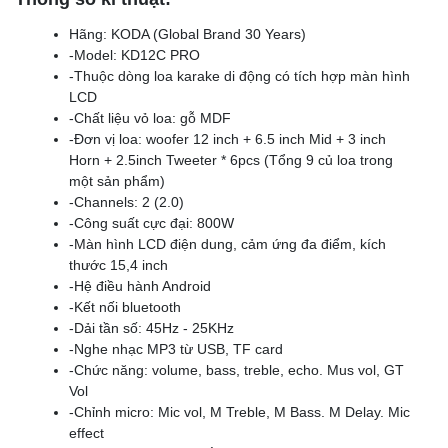
Hãng: KODA (Global Brand 30 Years)
-Model: KD12C PRO
-Thuộc dòng loa karake di động có tích hợp màn hình
LCD
-Chất liệu vỏ loa: gỗ MDF
-Đơn vị loa: woofer 12 inch + 6.5 inch Mid + 3 inch
Horn + 2.5inch Tweeter * 6pcs (Tổng 9 củ loa trong
một sản phẩm)
-Channels: 2 (2.0)
-Công suất cực đại: 800W
-Màn hình LCD điện dung, cảm ứng đa điểm, kích
thước 15,4 inch
-Hệ điều hành Android
-Kết nối bluetooth
-Dải tần số: 45Hz - 25KHz
-Nghe nhạc MP3 từ USB, TF card
-Chức năng: volume, bass, treble, echo. Mus vol, GT
Vol
-Chỉnh micro: Mic vol, M Treble, M Bass. M Delay. Mic
effect