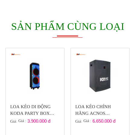
SẢN PHẨM CÙNG LOẠI
LOA KÉO DI ĐỘNG
LOA KÉO CHÍNH
KODA PARTY BOX
HÃNG ACNOS
2120 LED ĐỔI MÀU
BEATBOX KB43 ( VUI
Giá :
3.900.000 đ
Giá :
6.650.000 đ
Giá:
Giá:
NHẠC ( GIÁ RẺ )
CÙNG HÈ )