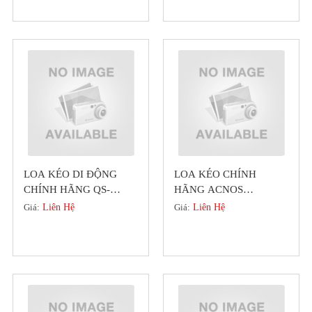
LOA KÉO DI ĐỘNG
LOA KÉO CHÍNH
CHÍNH HÃNG QS-
HÃNG ACNOS
SERIES MỚI NHẤT 2022
BEATBOX KS361M (
Giá:
Liên Hệ
Giá:
Liên Hệ
(DIAMOND)
KHUYẾN MÃI HÈ )