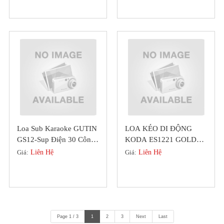
Loa Sub Karaoke GUTIN
LOA KÉO DI ĐỘNG
GS12-Sup Điện 30 Công
KODA ES1221 GOLDEN
Suất 600W, Class D
BASS 30 NHỎ GỌN
Giá:
Liên Hệ
Giá:
Liên Hệ
(2022)
Page 1 / 3
1
2
3
Next
Last