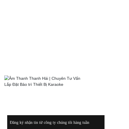
LIÊN KẾT VỚI CHÚNG TÔI
HỖ TRỢ TRỰC TUYẾN
0972117289
Hotline:
Điện
0988400044
Thoại:
ĐĂNG KÝ NHẬN THÔNG TIN KHUYẾN MÃI
Đăng ký nhận tin từ công ty chúng tôi hàng tuần