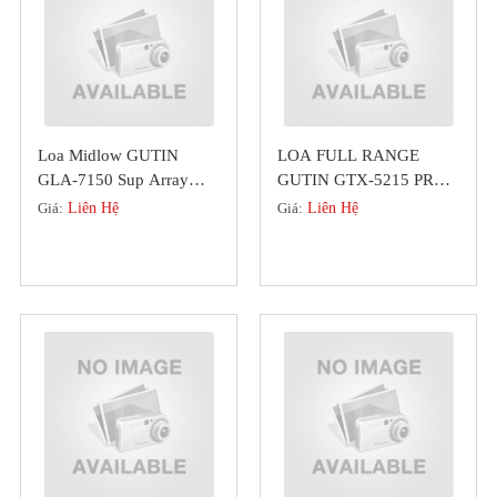
Loa Midlow GUTIN
LOA FULL RANGE
GLA-7150 Sup Array
GUTIN GTX-5215 PRO-
Chuyên Nghiệp Bass 40
SERIES BASS 40 CHÍNH
Giá:
Liên Hệ
Giá:
Liên Hệ
HÃNG