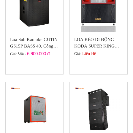
Loa Sub Karaoke GUTIN
LOA KÉO DI ĐỘNG
GS15P BASS 40, Công
KODA SUPER KING
Suất 900W Chính Hãng
8826 VIP (2 BASS 40
Giá :
6.900.000 đ
Giá:
Liên Hệ
Giá:
Đức
CÔNG XUẤT LỚN)