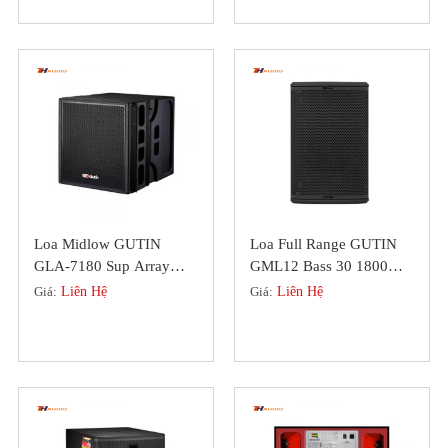
Loa Midlow GUTIN
Loa Full Range GUTIN
GLA-7180 Sup Array
GML12 Bass 30 1800W,
Chuyên Nghiệp Bass 50
Đồng Bộ Bass Trep
Giá:
Liên Hệ
Giá:
Liên Hệ
Neodymium