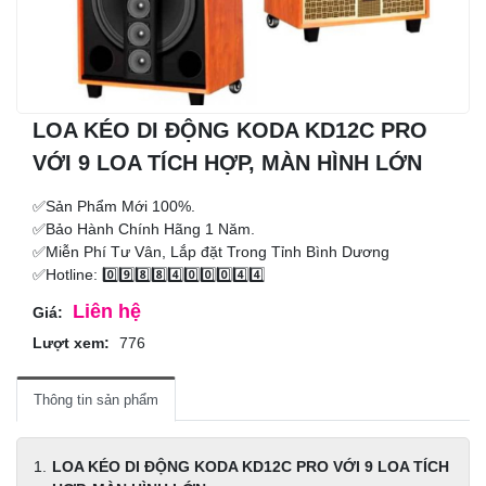
LOA KÉO DI ĐỘNG KODA KD12C PRO
VỚI 9 LOA TÍCH HỢP, MÀN HÌNH LỚN
✅Sản Phẩm Mới 100%.
✅Bảo Hành Chính Hãng 1 Năm.
✅Miễn Phí Tư Vân, Lắp đặt Trong Tỉnh Bình Dương
✅Hotline: 0️⃣9️⃣8️⃣8️⃣4️⃣0️⃣0️⃣0️⃣4️⃣4️⃣
Liên hệ
Giá:
Lượt xem:
776
Thông tin sản phẩm
LOA KÉO DI ĐỘNG KODA KD12C PRO VỚI 9 LOA TÍCH