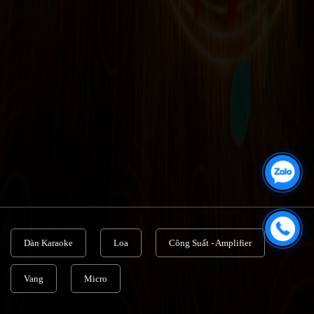
Dàn Karaoke
Loa
Công Suất - Amplifier
Vang
Micro