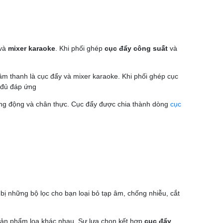
 và
mixer karaoke
. Khi phối ghép
cục đẩy công suất
và
 âm thanh là cục đẩy và mixer karaoke. Khi phối ghép cục
g đủ đáp ứng
ống động và chân thực. Cục đẩy được chia thành dòng
cục
bị những bộ lọc cho bạn loại bỏ tạp âm, chống nhiễu, cắt
sản phẩm loa khác nhau. Sự lựa chọn kết hợp
cục đẩy