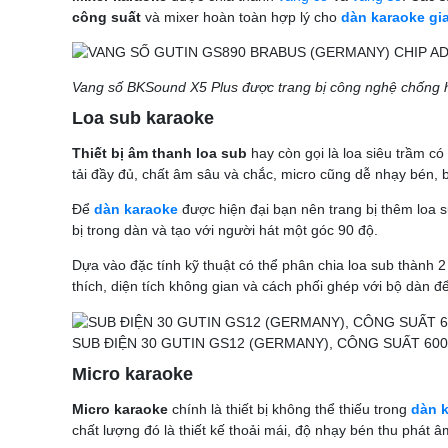
công suất
và mixer hoàn toàn hợp lý cho
dàn karaoke gi
Vang số BKSound X5 Plus được trang bị công nghệ chống hú
Loa sub karaoke
Thiết bị âm thanh loa sub
hay còn gọi là loa siêu trầm c
tải đầy đủ, chất âm sâu và chắc, micro cũng dễ nhạy bén,
Để
dàn karaoke
được hiện đại bạn nên trang bị thêm loa s
bị trong dàn và tạo với người hát một góc 90 độ.
Dựa vào đặc tính kỹ thuật có thể phân chia loa sub thành 
thích, diện tích không gian và cách phối ghép với bộ dàn 
SUB ĐIỆN 30 GUTIN GS12 (GERMANY), CÔNG SUẤT 600
Micro karaoke
Micro karaoke
chính là thiết bị không thể thiếu trong
dàn k
chất lượng đó là thiết kế thoải mái, độ nhạy bén thu phát â