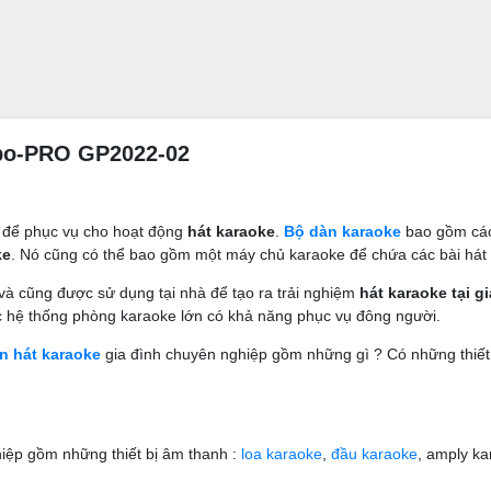
po-PRO GP2022-02
 để phục vụ cho hoạt động
hát karaoke
.
Bộ dàn karaoke
bao gồm các 
ke
. Nó cũng có thể bao gồm một máy chủ karaoke để chứa các bài hát 
và cũng được sử dụng tại nhà để tạo ra trải nghiệm
hát karaoke tại gi
 hệ thống phòng karaoke lớn có khả năng phục vụ đông người.
n hát karaoke
gia đình chuyên nghiệp gồm những gì ? Có những thiết
iệp gồm những thiết bị âm thanh :
loa karaoke
,
đầu karaoke
, amply ka