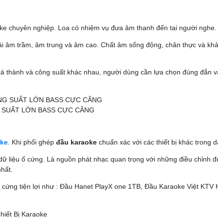
aoke chuyên nghiệp. Loa có nhiệm vụ đưa âm thanh đến tai người nghe.
dải âm trầm, âm trung và âm cao. Chất âm sống động, chân thực và khả
giá thành và công suất khác nhau, người dùng cần lựa chọn đúng đắn 
G SUẤT LỚN BASS CỰC CĂNG
oke
. Khi phối ghép
đầu karaoke
chuẩn xác với các thiết bị khác trong 
dữ liệu ổ cứng. Là nguồn phát nhạc quan trọng với những điều chỉnh 
nhất.
 cứng tiện lợi như : Đầu Hanet PlayX one 1TB, Đầu Karaoke Việt KT