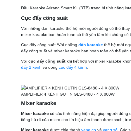
Đầu Karaoke Arirang Smart K+ (3TB) trang bị tính năng int
Cục đẩy công suất
Với những dàn karaoke thế hệ mới người dùng có thể thay c
mixer karaoke bạn hoàn toàn có thể yên tâm khi chúng có 
Cục đẩy công suất /Với những
dàn karaoke
thế hệ mới ngư
đẩy công suất và mixer karaoke bạn hoàn toàn có thể yên t
Với
cục đẩy công suất
khi kết hợp với mixer karaoke kh
đẩy 2 kênh
và dòng
cục đẩy 4 kênh
.
AMPLIFIER 4 KÊNH GUTIN GLS-8480 - 4 X 800W
Mixer karaoke
Mixer karaoke
có các tính năng hiện đại giúp người dùng 
tiếng hú rít của micro cho tín hiệu âm thanh được sạch, tro
Mixer karaoke
được chia thành
vang cơ
và
vang số
. Các 