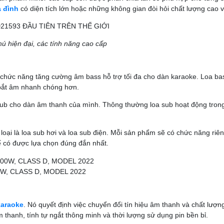
a đình
có diện tích lớn hoặc những không gian đòi hỏi chất lượng cao 
 hiện đại, các tính năng cao cấp
ó chức năng tăng cường âm bass hỗ trợ tối đa cho dàn karaoke. Loa bas
 bắt âm nhanh chóng hơn.
ub cho dàn âm thanh của mình. Thông thường loa sub hoạt động trong dải
2 loại là loa sub hơi và loa sub điện. Mỗi sản phẩm sẽ có chức năng r
để có được lựa chọn đúng đắn nhất.
W, CLASS D, MODEL 2022
araoke
. Nó quyết định việc chuyển đổi tín hiệu âm thanh và chất lượn
m thanh, tính tự ngắt thông minh và thời lượng sử dụng pin bền bỉ.