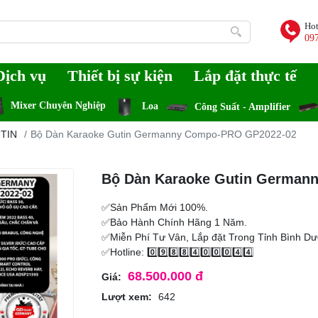
Hot
09
Dịch vụ
Thiết bị sự kiện
Lắp đặt thực tế
Mixer Chuyên Nghiệp
Loa
Công Suất - Amplifier
UTIN
Bộ Dàn Karaoke Gutin Germanny Compo-PRO GP2022-02
Bộ Dàn Karaoke Gutin German
✅Sản Phẩm Mới 100%.
✅Bảo Hành Chính Hãng 1 Năm.
✅Miễn Phí Tư Vân, Lắp đặt Trong Tỉnh Bình D
✅Hotline: 0️⃣9️⃣8️⃣8️⃣4️⃣0️⃣0️⃣0️⃣4️⃣4️⃣
68.500.000 đ
Giá:
Lượt xem:
642