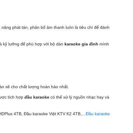
 năng phát tán, phân bổ âm thanh luôn là tiêu chí để đánh
và kỹ lưỡng để phù hợp với bộ dàn
karaoke gia đình
mình
dàn sẽ cho chất lượng hoàn hảo nhất.
được tích hợp
đầu karaoke
có thể xử lý nguồn nhạc hay và
V HDPlus 4TB, Đầu karaoke Việt KTV K2 4TB,…
Đầu karaoke