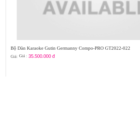
Bộ Dàn Karaoke Gutin Germanny Compo-PRO GT2022-022
Giá :
35.500.000 đ
Giá:
Hotl
Điệ