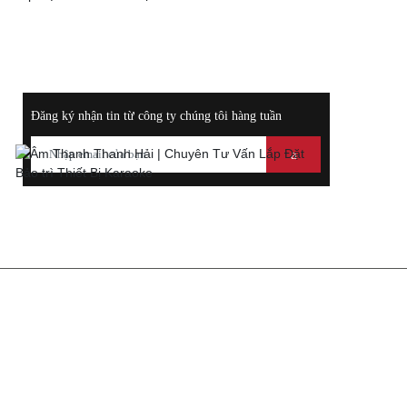
Thoại:
ĐĂNG KÝ NHẬN THÔNG TIN KHUYẾN MÃI
Đăng ký nhận tin từ công ty chúng tôi hàng tuần
THÔNG TIN LIÊN HỆ
ÂM THANH - THIẾT BỊ KARAOKE
THANH HẢI