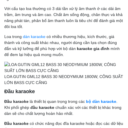
Với cấu tạo loa thường có 3 dải tần xử lý âm thanh ở các dải âm
trầm, âm trung và âm cao. Chất âm sống động, chân thực và khả
năng phát tán, phân bổ âm thanh luôn là tiêu chí để đánh giá một
đôi loa tốt.
Loa trong
dàn karaoke
có nhiều thương hiệu, kích thước, giá
thành và công suất khác nhau, người dùng cần lựa chọn đúng
đắn và kỹ lưỡng để phù hợp với bộ dàn
karaoke gia đình
mình
để đem lại hiệu quả mong muốn.
LOA GUTIN GML12 BASS 30 NEODYMIUM 1800W, CÔNG SUẤT
LỚN BASS CỰC CĂNG
Đầu karaoke
Đầu karaoke
là thiết bị quan trọng trong các
bộ dàn karaoke
.
Khi phối ghép
đầu karaoke
chuẩn xác với các thiết bị khác trong
dàn sẽ cho chất lượng hoàn hảo nhất.
Đầu karaoke
có chức năng đọc đĩa karaoke hoặc đọc các dữ liệu