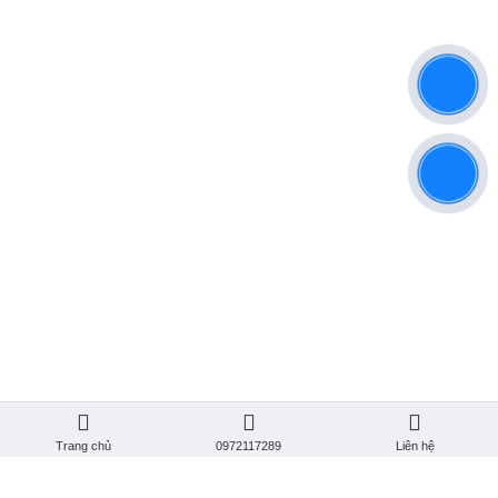
Trụ Sở: 308 QL. 13, Kp. 1, Mỹ Phước, Bến Cát, Bình Dương
Hotline: 0988 400 044 - 0972 117 289
Email: ongtamlaong @gmail.com
Website: www.audiokara.com
BẢN ĐỒ
Trang chủ
0972117289
Liên hệ