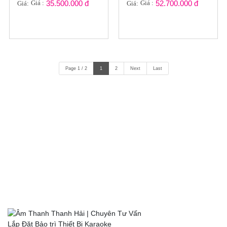
GT2022-022
GT2022-021
Giá :
35.500.000 đ
Giá :
52.700.000 đ
Giá:
Giá:
Page 1 / 2
1
2
Next
Last
LIÊN KẾT VỚI CHÚNG TÔI
HỖ TRỢ TRỰC TUYẾN
0972117289
Hotline:
Điện
0988400044