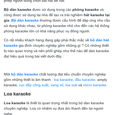
phép người dùng chọn bài hát để hát.
Bộ dàn karaoke
được sử dụng trong các
phòng karaoke
và
cũng được sử dụng tại nhà để tạo ra trải nghiệm
hát karaoke tại
gia
.
Bộ dàn karaoke
thường được cấu hình để đáp ứng nhu cầu
sử dụng khác nhau, từ phòng karaoke nhỏ cho đến các hệ thống
phòng karaoke lớn có khả năng phục vụ đông người.
Có rất nhiều khách hàng đang gặp phải thắc mắc về
bộ dàn hát
karaoke
gia đình chuyên nghiệp gồm những gì ? Có những thiết
bị nào quan trọng và nên phối ghép như thế nào để dàn karaoke
đạt hiệu quả trong bài viết dưới đây :
Một
bộ dàn karaoke
chất lượng đạt tiêu chuẩn chuyên nghiệp
gồm những thiết bị âm thanh :
loa karaoke
,
đầu karaoke
, amply
karaoke,
cục đẩy công suất
,
vang số
,
loa sub
và
micro karaoke
.
Loa karaoke
Loa karaoke
là thiết bị quan trọng nhất trong bộ dàn karaoke
chuyên nghiệp. Loa có nhiệm vụ đưa âm thanh đến tai người
nghe.