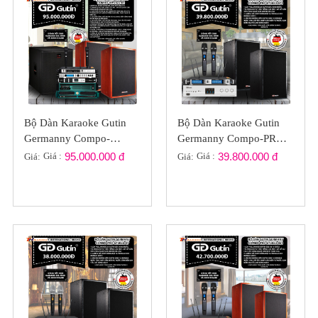
Bộ Dàn Karaoke Gutin
Bộ Dàn Karaoke Gutin
Germanny Compo-
Germanny Compo-PRO
VIP2022-01
GT2022-071
Giá :
95.000.000 đ
Giá :
39.800.000 đ
Giá:
Giá: