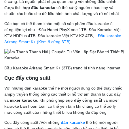
ổ cứng. Là nguồn phát nhạc quan trọng với những điều chỉnh
được tích hợp
đầu karaoke
có thể xử lý nguồn nhạc hay và
chuẩn xác hoặc cho dữ liệu hình ảnh chất lượng và rõ nét nhất.
Các bạn có thể tham khảo một số sản phẩm đầu karaoke ổ
cứng tiện lợi như : Đầu Hanet PlayX one 1TB, Đầu Karaoke Việt
KTV HDPlus 4TB, Đầu karaoke Việt KTV K2 4TB,…
Đầu karaoke
Arirang Smart K+ (Kèm ổ cứng 3TB)
Đầu Karaoke Arirang Smart K+ (3TB) trang bị tính năng internet
Cục đẩy công suất
Với những dàn karaoke thế hệ mới người dùng có thể thay chiếc
amply truyền thống bằng các thiết bị hỗ trợ âm thanh là cục đẩy
và
mixer karaoke
. Khi phối ghép
cục đẩy công suất
và mixer
karaoke bạn hoàn toàn có thể yên tâm khi chúng có thể xử lý
mức công suất của những thiết bị loa không đủ đáp ứng
Cục đẩy công suất /Với những
dàn karaoke
thế hệ mới người
dùng có thể thay chiếc amply truyền thống bằng các thiết bị hỗ