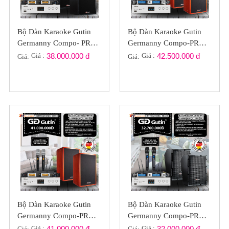
Bộ Dàn Karaoke Gutin
Bộ Dàn Karaoke Gutin
Germanny Compo- PRO
Germanny Compo-PRO
GT2022-07
GT2022-061
Giá :
38.000.000 đ
Giá :
42.500.000 đ
Giá:
Giá:
Bộ Dàn Karaoke Gutin
Bộ Dàn Karaoke Gutin
Germanny Compo-PRO
Germanny Compo-PRO
GT2022-S06
GT2022-051
Giá :
41.000.000 đ
Giá :
32.000.000 đ
Giá:
Giá: