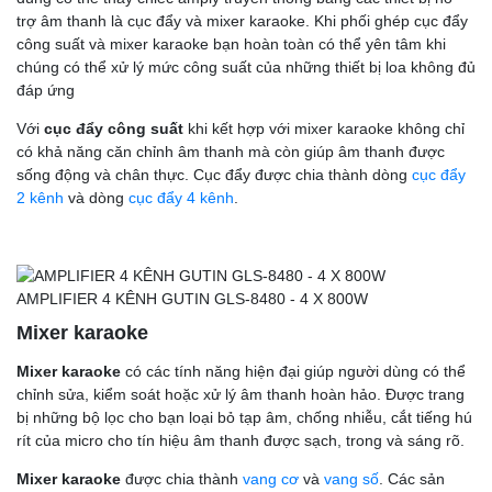
trợ âm thanh là cục đẩy và mixer karaoke. Khi phối ghép cục đẩy
công suất và mixer karaoke bạn hoàn toàn có thể yên tâm khi
chúng có thể xử lý mức công suất của những thiết bị loa không đủ
đáp ứng
Với
cục đẩy công suất
khi kết hợp với mixer karaoke không chỉ
có khả năng căn chỉnh âm thanh mà còn giúp âm thanh được
sống động và chân thực. Cục đẩy được chia thành dòng
cục đẩy
2 kênh
và dòng
cục đẩy 4 kênh
.
AMPLIFIER 4 KÊNH GUTIN GLS-8480 - 4 X 800W
Mixer karaoke
Mixer karaoke
có các tính năng hiện đại giúp người dùng có thể
chỉnh sửa, kiểm soát hoặc xử lý âm thanh hoàn hảo. Được trang
bị những bộ lọc cho bạn loại bỏ tạp âm, chống nhiễu, cắt tiếng hú
rít của micro cho tín hiệu âm thanh được sạch, trong và sáng rõ.
Mixer karaoke
được chia thành
vang cơ
và
vang số
. Các sản